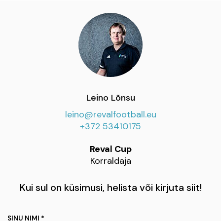
Leino Lõnsu
leino@revalfootball.eu
+372 53410175
Reval Cup
Korraldaja
Kui sul on küsimusi, helista või kirjuta siit!
SINU NIMI *