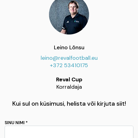
Leino Lõnsu
leino@revalfootball.eu
+372 53410175
Reval Cup
Korraldaja
Kui sul on küsimusi, helista või kirjuta siit!
SINU NIMI *