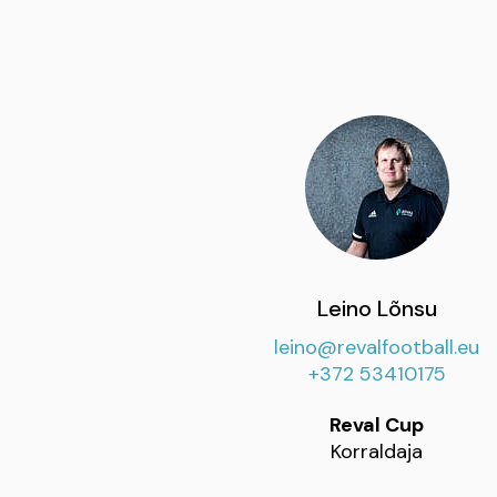
Leino Lõnsu
leino@revalfootball.eu
+372 53410175
Reval Cup
Korraldaja