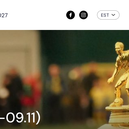
027
EST
-09.11)