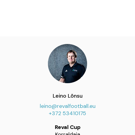
Leino Lõnsu
leino@revalfootball.eu
+372 53410175
Reval Cup
Korraldaja