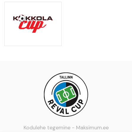
Kodulehe tegemine -
Maksimum.ee