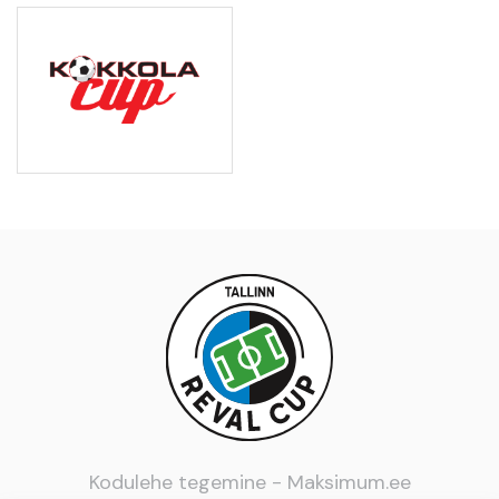
Kodulehe tegemine -
Maksimum.ee