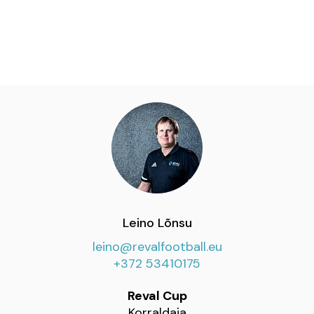
Leino Lõnsu
leino@revalfootball.eu
+372 53410175
Reval Cup
Korraldaja