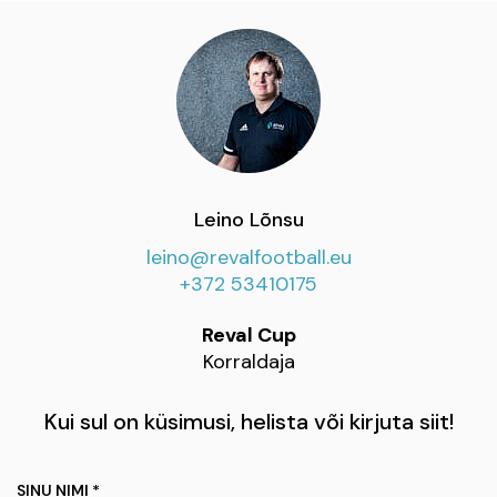
Leino Lõnsu
leino@revalfootball.eu
+372 53410175
Reval Cup
Korraldaja
Kui sul on küsimusi, helista või kirjuta siit!
SINU NIMI *