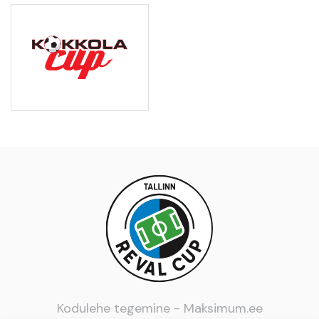
Kodulehe tegemine -
Maksimum.ee